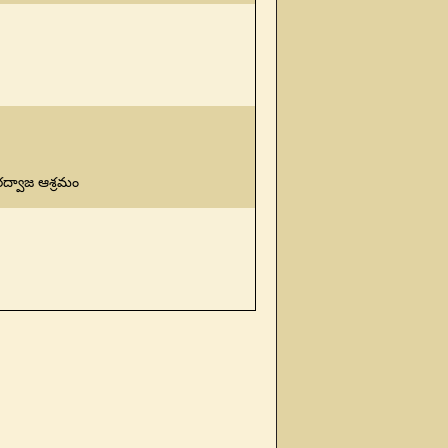
రద్వాజ ఆశ్రమం