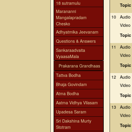
18 sutramulu
Topic
Marananni
10
Audio
Mangalapradam
Chesko
Video
Adhyatmika Jeevanam
Topic
Questions & Answers
11
Audio
Sankaraadvaita
Video
VyaasaMala
Topic
Prakarana Grandhaas
Tattva Bodha
12
Audio
Bhaja Govindam
Video
Atma Bodha
Topic
Aatma Vidhya Vilasam
13
Audio
Upadesa Saram
Video
Sri Dakshina Murty
Topic
Stotram