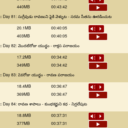
440MB
00:43:42
 :
Day 81: సుగ్రీవుడు రావణుని పైకి వెళ్ళుట - సరమ సీతను ఊరడించుట
20.1MB
00:40:05
Vm
P
403MB
00:40:05
 :
Day 82: మొదటిరోజు యుద్ధం - రాక్షస పరాజయం
17.2MB
00:34:42
Vm
P
349MB
00:34:42
 :
Day 83: 2వరోజు యుద్ధం - రావణ పరాజయం
18.4MB
00:36:47
Vm
P
369MB
00:36:47
 :
Day 84: రావణ శాపాలు - కుంభకర్ణుని కధ - నిద్రలేపుట
18.8MB
00:37:31
Vm
P
377MB
00:37:31