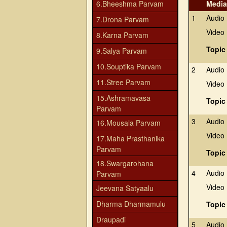
6.Bheeshma Parvam
Media
1
Audio
7.Drona Parvam
Video
8.Karna Parvam
Topic
9.Salya Parvam
10.Souptika Parvam
2
Audio
11.Stree Parvam
Video
15.Ashramavasa
Topic
Parvam
3
Audio
16.Mousala Parvam
Video
17.Maha Prasthanika
Parvam
Topic
18.Swargarohana
4
Audio
Parvam
Video
Jeevana Satyaalu
Dharma Dharmamulu
Topic
Draupadi
5
Audio