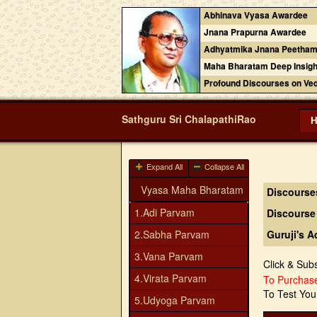
Abhinava Vyasa Awardee
Jnana Prapurna Awardee
Adhyatmika Jnana Peetham
Maha Bharatam Deep Insigh
Profound Discourses on Ve
Sathguru Sri ChalapathiRao
Expand All
Collapse All
Vyasa Maha Bharatam
Discourse
1.Adi Parvam
Discourse
2.Sabha Parvam
Guruji's 
3.Vana Parvam
Click & Sub
4.Virata Parvam
To Purcha
To Test Yo
5.Udyoga Parvam