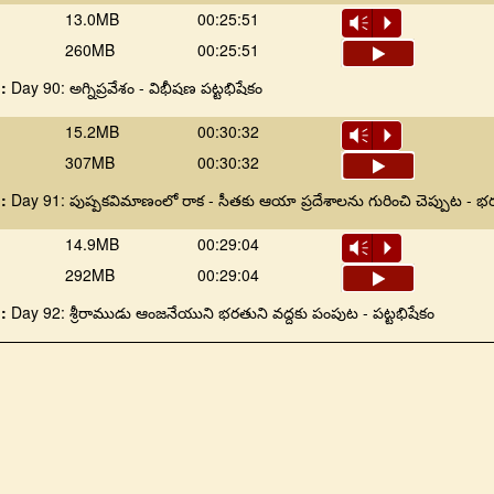
13.0MB
00:25:51
Vm
P
260MB
00:25:51
 :
Day 90: అగ్నిప్రవేశం - విభీషణ పట్టభిషేకం
15.2MB
00:30:32
Vm
P
307MB
00:30:32
 :
Day 91: పుష్పకవిమాణంలో రాక - సీతకు ఆయా ప్రదేశాలను గురించి చెప్పుట - భ
14.9MB
00:29:04
Vm
P
292MB
00:29:04
 :
Day 92: శ్రీరాముడు ఆంజనేయుని భరతుని వద్దకు పంపుట - పట్టభిషేకం