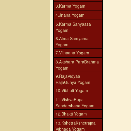
3.Karma Yogam
4.Jnana Yogam
5.Karma Sanyaasa
Yogam
6.Atma Samyama
Yogam
7.Vijnaana Yogam
8.Akshara ParaBrahma
Yogam
9.RajaVidyaa
RajaGuhya Yogam
10.Vibhuti Yogam
11.VishvaRupa
Sandarshana Yogam
12.Bhakti Yogam
13.KshetraKshetrajna
Vibhaga Yogam