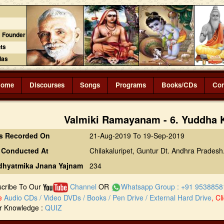
 Founder
ts
das
Home
Discourses
Songs
Programs
Books/CDs
Con
Valmiki Ramayanam - 6. Yuddha 
s Recorded On
21-Aug-2019 To 19-Sep-2019
 Conducted At
Chilakaluripet, Guntur Dt. Andhra Pradesh
Adhyatmika Jnana Yajnam
234
scribe To Our
Channel
OR
Whatsapp Group : +91 9538858
se
Audio CDs / Video DVDs / Books / Pen Drive / External Hard Drive
, Cl
ur Knowledge :
QUIZ