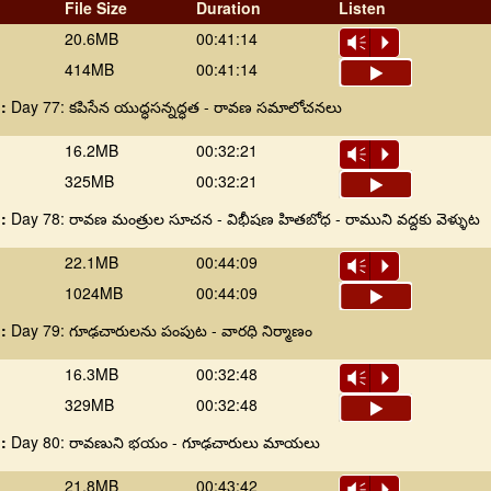
File Size
Duration
Listen
20.6MB
00:41:14
Vm
P
414MB
00:41:14
 :
Day 77: కపిసేన యుద్ధసన్నద్ధత - రావణ సమాలోచనలు
16.2MB
00:32:21
Vm
P
325MB
00:32:21
 :
Day 78: రావణ మంత్రుల సూచన - విభీషణ హితబోధ - రాముని వద్దకు వెళ్ళుట
22.1MB
00:44:09
Vm
P
1024MB
00:44:09
 :
Day 79: గూఢచారులను పంపుట - వారధి నిర్మాణం
16.3MB
00:32:48
Vm
P
329MB
00:32:48
 :
Day 80: రావణుని భయం - గూఢచారులు మాయలు
21.8MB
00:43:42
Vm
P