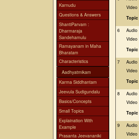
Karnudu
Video
Questions & Answers
Topic
ShantiParvam :
6
Audio
Dharmaraja
Sandehamulu
Video
Ramayanam in Maha
Topic
Bharatam
Characteristics
7
Audio
Video
Aadhyatmikam
Topic
Karma Siddhantam
Jeevula Sudigundalu
8
Audio
Basics/Concepts
Video
Small Topics
Topic
Explaination With
9
Audio
Example
Video
Prasanta Jeevananiki