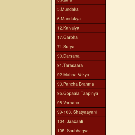
5.Mundaka
6.Mandukya
12.Kaivalya
17.Garbha
71.Surya
90.Darsana
91.Tarasaara
92.Mahaa Vakya
93.Pancha Brahma
95.Gopaala Taapinya
98.Varaaha
99-103. Shatyaayani
104. Jaabaali
105. Saubhagya