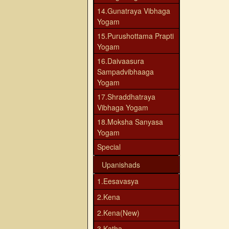
14.Gunatraya Vibhaga
Yogam
15.Purushottama Prapti
Yogam
16.Daivaasura
Sampadvibhaaga
Yogam
17.Shraddhatraya
Vibhaga Yogam
18.Moksha Sanyasa
Yogam
Special
Upanishads
1.Eesavasya
2.Kena
2.Kena(New)
3.Katha