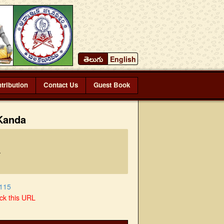
తెలుగు
English
tribution
Contact Us
Guest Book
Kanda
.
115
ick this URL